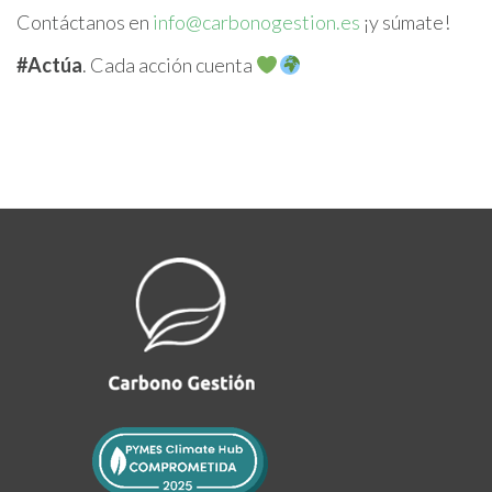
Contáctanos en
info@carbonogestion.es
¡y súmate!
#Actúa
. Cada acción cuenta